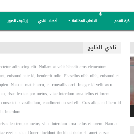
كرة القدم
الالعاب المختلفة
أعضاء النادي
إرشيف الصور
نادي الخليج
ctetur adipiscing elit. Nullam at velit blandit eros elementum
idunt, euismod ante id, hendrerit odio. Phasellus nibh nibh, euismod et
apien. Nam ut mattis arcu, eu convallis orci. Integer id velit arcu.
am, risus leo tempor metus, vitae interdum urna tellus et lorem.
d consectetur vestibulum, condimentum sed elit. Cras aliquam libero id
din interdum.
 risus leo tempor metus, vitae interdum urna tellus et lorem. Nam ac
tae eget magna. Donec tincidunt tincidunt dolor sit amet cursus.