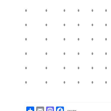
0
0
0
0
0
0
0
0
0
0
0
0
0
0
0
0
0
0
0
0
0
0
0
0
0
0
0
0
0
0
0
0
0
0
0
0
Share
Mastodon
Email
Facebook