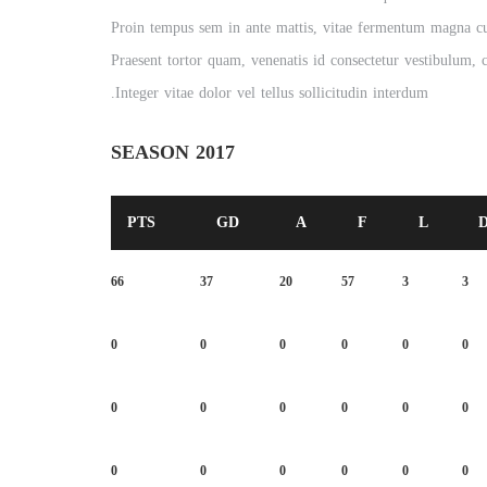
Proin tempus sem in ante mattis, vitae fermentum magna cur
Praesent tortor quam, venenatis id consectetur vestibulum, c
Integer vitae dolor vel tellus sollicitudin interdum.
SEASON 2017
PTS
GD
A
F
L
66
37
20
57
3
3
0
0
0
0
0
0
0
0
0
0
0
0
0
0
0
0
0
0