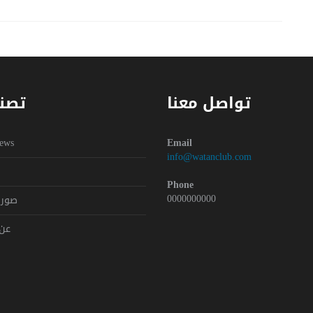
تواصل معنا
تصن
Y
ews
Email
info@watanclub.com
Phone
0000000000
صور 
عن 