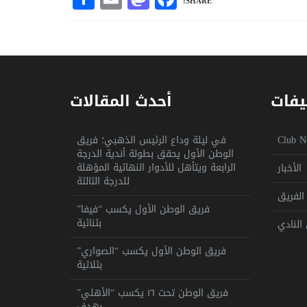
SHARE:
يفات
أحدث المقالات
Club N
في ليلة وداع الرئيس الذهبي؛ فريق
الوطن الأول يحقق بطولة أندية الدرجة
الرابعة ويتأهل للأدوار النهائية المؤهلة
الأخبار
للدرجة الثالثة
الفريق
فريق الوطن الأول يكسب “فيفا”
بثنائية
النادي
فريق الوطن الأول يكسب “الصواري”
بثلاثية
فريق الوطن تحت ١٦ يكسب “الأهلي”
بهدف