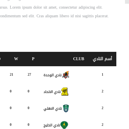
sus. Lorem ipsum dolor sit amet, consectetur adipiscing elit.
ondimentum sed elit. Cras aliquam libero id nisi sagittis placerat.
أسم النادي
CLUB
P
W
D
21
27
1
نادي الوحدة
0
0
2
نادي الاتحاد
0
0
2
نادي الاهلي
0
0
2
نادي الخليج