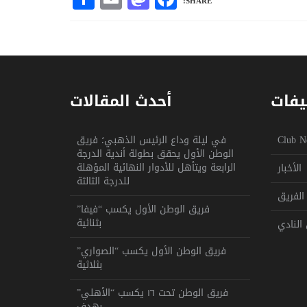
SHARE:
يفات
أحدث المقالات
Club N
في ليلة وداع الرئيس الذهبي؛ فريق
الوطن الأول يحقق بطولة أندية الدرجة
الرابعة ويتأهل للأدوار النهائية المؤهلة
الأخبار
للدرجة الثالثة
الفريق
فريق الوطن الأول يكسب “فيفا”
بثنائية
النادي
فريق الوطن الأول يكسب “الصواري”
بثلاثية
فريق الوطن تحت ١٦ يكسب “الأهلي”
بهدف