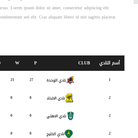
sus. Lorem ipsum dolor sit amet, consectetur adipiscing elit.
ondimentum sed elit. Cras aliquam libero id nisi sagittis placerat.
أسم النادي
CLUB
P
W
D
21
27
1
نادي الوحدة
0
0
2
نادي الاتحاد
0
0
2
نادي الاهلي
0
0
2
نادي الخليج