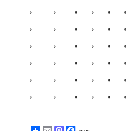
0
0
0
0
0
0
0
0
0
0
0
0
0
0
0
0
0
0
0
0
0
0
0
0
0
0
0
0
0
0
0
0
0
0
0
0
Share
Mastodon
Email
Facebook