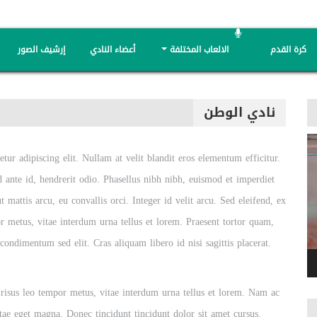
كرة القدم
الالعاب المختلفة
أعضاء النادي
إرشيف الصور
نادي الوطن
tur adipiscing elit. Nullam at velit blandit eros elementum efficitur.
d ante id, hendrerit odio. Phasellus nibh nibh, euismod et imperdiet
t mattis arcu, eu convallis orci. Integer id velit arcu. Sed eleifend, ex
 metus, vitae interdum urna tellus et lorem. Praesent tortor quam,
condimentum sed elit. Cras aliquam libero id nisi sagittis placerat.
 risus leo tempor metus, vitae interdum urna tellus et lorem. Nam ac
tae eget magna. Donec tincidunt tincidunt dolor sit amet cursus.