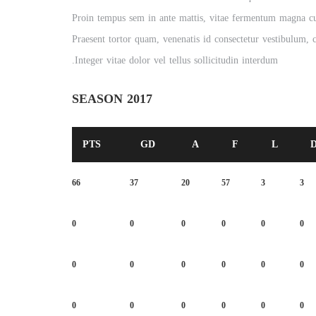
Proin tempus sem in ante mattis, vitae fermentum magna cur
Praesent tortor quam, venenatis id consectetur vestibulum, c
Integer vitae dolor vel tellus sollicitudin interdum.
SEASON 2017
PTS
GD
A
F
L
66
37
20
57
3
3
0
0
0
0
0
0
0
0
0
0
0
0
0
0
0
0
0
0