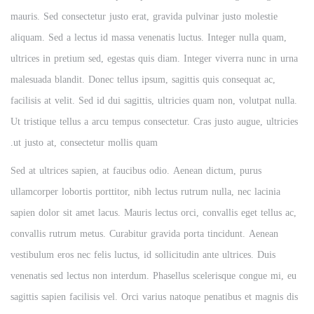
mauris. Sed consectetur justo erat, gravida pulvinar justo molestie
aliquam. Sed a lectus id massa venenatis luctus. Integer nulla quam,
ultrices in pretium sed, egestas quis diam. Integer viverra nunc in urna
malesuada blandit. Donec tellus ipsum, sagittis quis consequat ac,
facilisis at velit. Sed id dui sagittis, ultricies quam non, volutpat nulla.
Ut tristique tellus a arcu tempus consectetur. Cras justo augue, ultricies
ut justo at, consectetur mollis quam.
Sed at ultrices sapien, at faucibus odio. Aenean dictum, purus
ullamcorper lobortis porttitor, nibh lectus rutrum nulla, nec lacinia
sapien dolor sit amet lacus. Mauris lectus orci, convallis eget tellus ac,
convallis rutrum metus. Curabitur gravida porta tincidunt. Aenean
vestibulum eros nec felis luctus, id sollicitudin ante ultrices. Duis
venenatis sed lectus non interdum. Phasellus scelerisque congue mi, eu
sagittis sapien facilisis vel. Orci varius natoque penatibus et magnis dis