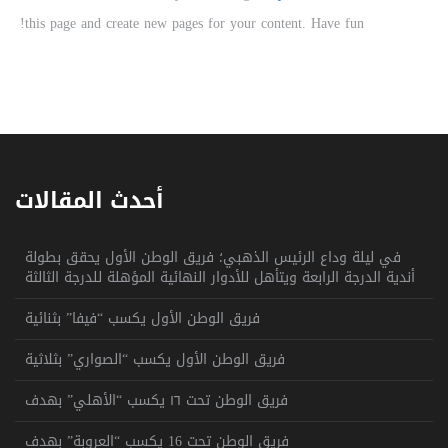
this page and create new pages for your content. Have fun!
أحدث المقالات
في ليلة وداع الرئيس الذهبي؛ فريق الوطن الأول يحقق بطولة
أندية الدرجة الرابعة ويتأهل للأدوار النهائية المؤهلة للدرجة الثالثة
فريق الوطن الأول يكسب “فيفا” بثنائية
فريق الوطن الأول يكسب “الصواري” بثلاثية
فريق الوطن تحت ١٦ يكسب “الأهلي” بهدف
فريق الوطن تحت 16 يكسب “العروبة” بهدف