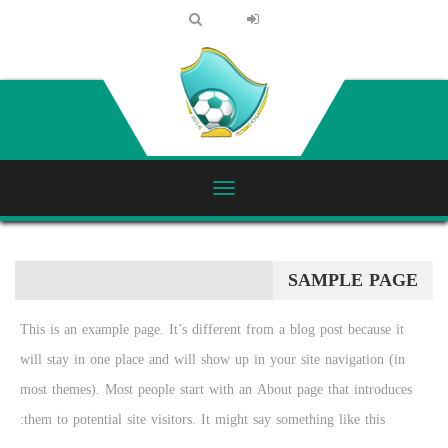
SAMPLE PAGE
This is an example page. It’s different from a blog post because it
will stay in one place and will show up in your site navigation (in
most themes). Most people start with an About page that introduces
them to potential site visitors. It might say something like this: