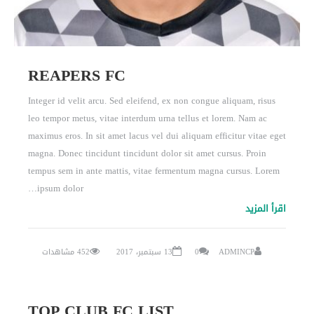
REAPERS FC
Integer id velit arcu. Sed eleifend, ex non congue aliquam, risus
leo tempor metus, vitae interdum urna tellus et lorem. Nam ac
maximus eros. In sit amet lacus vel dui aliquam efficitur vitae eget
magna. Donec tincidunt tincidunt dolor sit amet cursus. Proin
tempus sem in ante mattis, vitae fermentum magna cursus. Lorem
ipsum dolor…
اقرأ المزيد
ADMINCP
0
13 سبتمبر، 2017
452 مشاهدات
TOP CLUB FC LIST