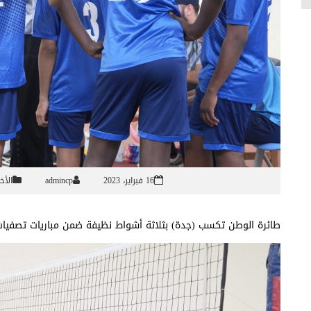
16 فبراير، 2023
admincp
الأخب
طائرة الوطن تكسب (جدة) بثلاثة أشواط نظيفة ضمن مباريات تصفيات ال