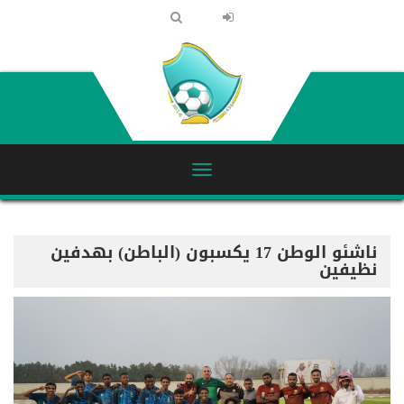
ناشئو الوطن 17 يكسبون (الباطن) بهدفين
نظيفين