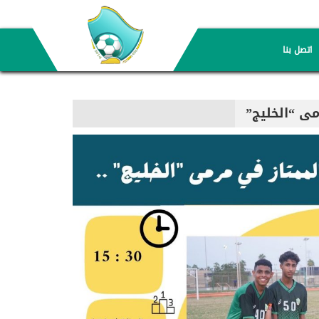
اتصل بنا
ى “الخليج”