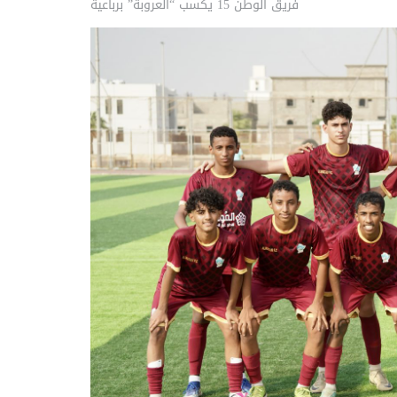
فريق الوطن 15 يكسب “العروبة” برباعية