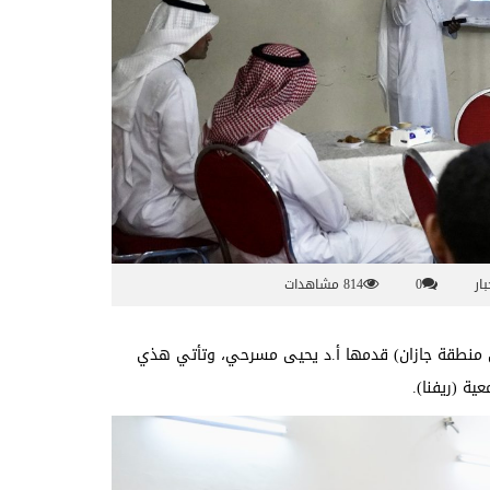
بار
0
814 مشاهدات
 في منطقة جازان) قدمها أ.د يحيى مسرحي، وتأتي هذي
ية (ريفنا).