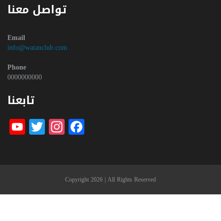
تواصل معنا
Email
info@watanclub.com
Phone
0000000000
تابعنا
be
witter
nstagram
Facebook
Copyright 2026 | All Rights Reserved