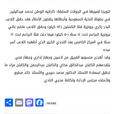
تتويجا لتميزها في الجولات السابقة؛ كاراتيه الوطن تحصد ميداليتين
في بطولة النخبة السعودية وأبطالها يلفتون الأنظار فقد حقق اللاعب
البدر زكري برونزية فئة الناشئين (٥٢ كيلو) وحقق اللاعب عاصم عاتي
برونزية البراعم تحت ١٤ سنة (٥٠ كيلو) فيما حلت فئة البراعم تحت ١٢
سنة في المركز الخامس بعد التحدي الكبير الذي أظهره اللاعب آسر
عبده.
وقد أهدى منسوبو الفريق من لاعبين وجهاز إداري وجهاز فني
يتقدمهم الكابتن عبدالخالق مخاي والكابتن عبدالرحمن والكابتن مراد ما
تحقق لسعادة الأستاذ الدكتور محمد حبيبي والأستاذ خالد مطيع
ولأعضاء مجلس الإدارة ولكافة محبي النادي.
are
Mastodon
Email
Facebook
SHARE: