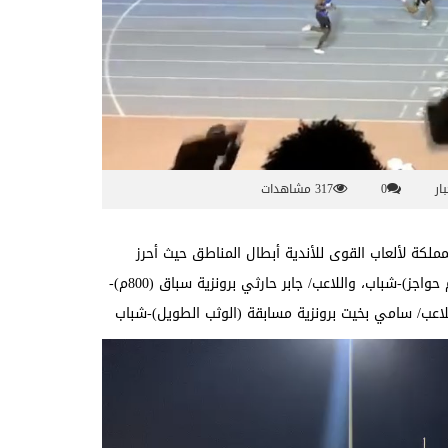
بار
0
317 مشاهدات
ملكة لألعاب القوى للأندية أبطال المناطق حيث أحرز
اللاعب/ نواف كعبي ذهبية سباق (400م)-شباب، وذهبية سباق (400م حواجز)-شباب، واللاعب/ جابر حارثي برونزية سباق (800م)-
للاعب/ سامي بخيت برونزية مسابقة (الوثب الطويل)-شباب
مشغل
الفيديو