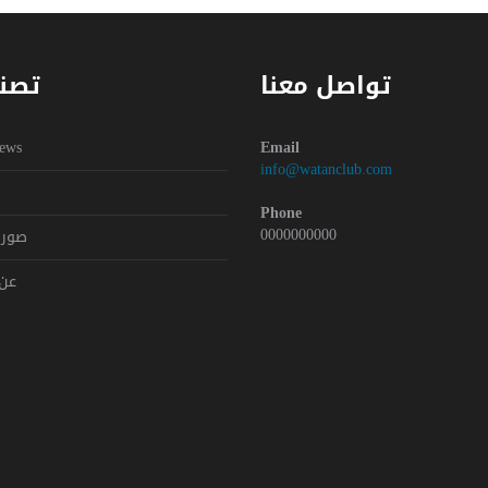
تواصل معنا
تصن
Y
ews
Email
info@watanclub.com
Phone
0000000000
صور 
عن 