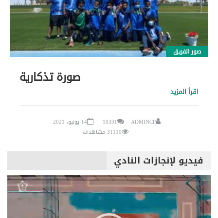
صور الفريق
صورة تذكارية
اقرأ المزيد
ADMINCP
10331
14 يونيو، 2021
31119 مشاهدات
فيديو لإنجازات النادي
مشغل
الفيديو