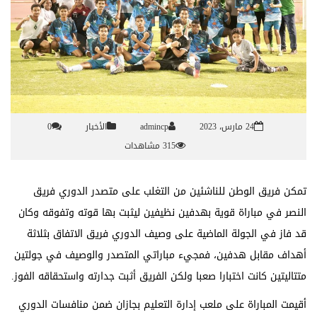
24 مارس، 2023
admincp
الأخبار
0
315 مشاهدات
تمكن
فريق
الوطن
للناشئين
من
التغلب
على
متصدر
الدوري
فريق
النصر
في
مباراة
قوية
بهدفين
نظيفين
ليثبت
بها
قوته
وتفوقه
وكان
قد
فاز
في
الجولة
الماضية
على
وصيف
الدوري
فريق
الاتفاق
بثلاثة
أهداف
مقابل
هدفين،
فمجيء
مباراتي
المتصدر
والوصيف
في
جولتين
متتاليتين
كانت
اختبارا
صعبا
ولكن
الفريق
أثبت
جدارته
واستحقاقه
الفوز
.
أقيمت
المباراة
على
ملعب
إدارة
التعليم
بجازان
ضمن
منافسات
الدوري