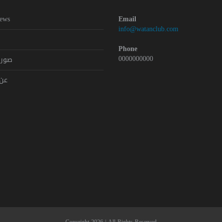
Y
ews
Email
info@watanclub.com
Phone
0000000000
صور 
عن 