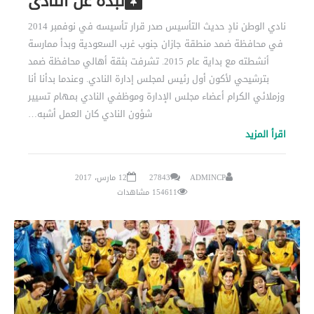
نبذة عن النادي
نادي الوطن نادٍ حديث التأسيس صدر قرار تأسيسه في نوفمبر 2014
في محافظة ضمد منطقة جازان جنوب غرب السعودية وبدأ ممارسة
أنشطته مع بداية عام 2015. تشرفت بثقة أهالي محافظة ضمد
بترشيحي لأكون أول رئيس لمجلس إدارة النادي. وعندما بدأنا أنا
وزملائي الكرام أعضاء مجلس الإدارة وموظفي النادي بمهام تسيير
شؤون النادي كان العمل أشبه…
اقرأ المزيد
ADMINCP
27843
12 مارس، 2017
154611 مشاهدات